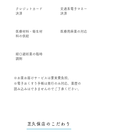
クレジットカード
交通系電子マネー
決済
決済
医療材料・衛生材
医療用麻薬の対応
料の供給
経口避妊薬の臨時
調剤
※お薬お届けサービスは要実費負担。
※電子おくすり手帳は発行のみ対応。薬歴の
読み込みはできませんのでご了承ください。
​芝久保店のこだわり