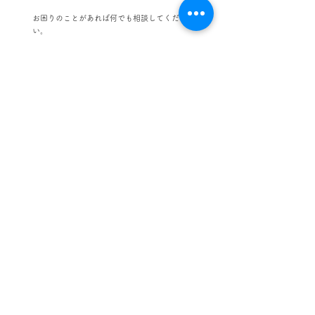
お困りのことがあれば何でも相談してくださ
い。
2．女性薬剤師が多く勤務
芝久保店に勤務するのは女性薬剤師が多いの
で、婦人科系のご相談も気軽にしやすい環境
です。