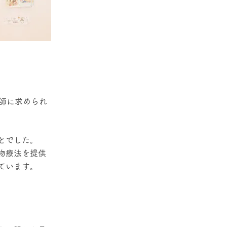
師に求められ
とでした。
物療法を提供
ています。