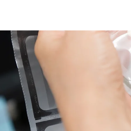
​
アクア薬局
​AQUA pharmacy