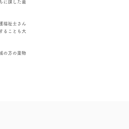
ちに課した最
護福祉士さん
することも大
域の方の薬物