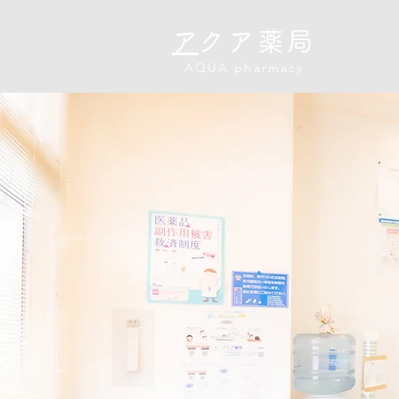
​
アクア薬局
​AQUA pharmacy